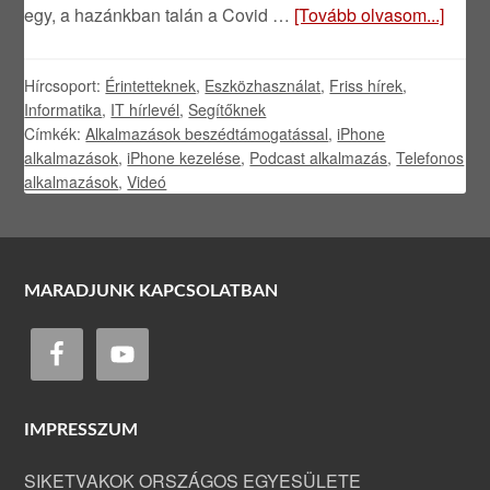
egy, a hazánkban talán a Covid …
[Tovább olvasom...]
Hírcsoport:
Érintetteknek
,
Eszközhasználat
,
Friss hírek
,
Informatika
,
IT hírlevél
,
Segítőknek
Címkék:
Alkalmazások beszédtámogatással
,
iPhone
alkalmazások
,
iPhone kezelése
,
Podcast alkalmazás
,
Telefonos
alkalmazások
,
Videó
MARADJUNK KAPCSOLATBAN
IMPRESSZUM
SIKETVAKOK ORSZÁGOS EGYESÜLETE