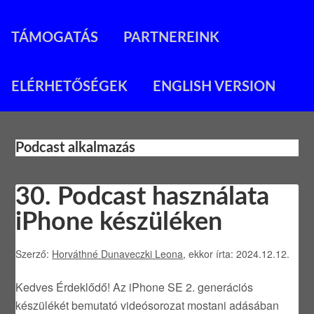
TÁMOGATÁS
PARTNEREINK
ELÉRHETŐSÉGEK
ENGLISH VERSION
Podcast alkalmazás
30. Podcast használata
iPhone készüléken
Szerző:
Horváthné Dunaveczki Leona
, ekkor írta: 2024.12.12.
Kedves Érdeklődő! Az iPhone SE 2. generációs
készülékét bemutató videósorozat mostani adásában