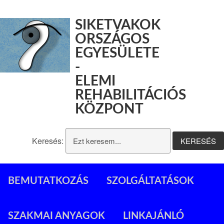
SIKETVAKOK
ORSZÁGOS
EGYESÜLETE
-
ELEMI
REHABILITÁCIÓS
KÖZPONT
Keresés:
BEMUTATKOZÁS
SZOLGÁLTATÁSOK
SZAKMAI ANYAGOK
LINKAJÁNLÓ