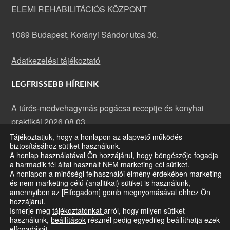
ELEMI REHABILITÁCIÓS KÖZPONT
1089 Budapest, Korányi Sándor utca 30.
Adatkezelési tájékoztató
LEGFRISSEBB HÍREINK
A túrós-medvehagymás pogácsa receptje és konyhai
praktikái
2026.08.03.
Tájékoztatjuk, hogy a honlapon az alapvető működés
A rakott karfiol receptje és konyhai praktikái
2026.07.13.
biztosításához sütiket használunk.
Májusi rehabilitációs klub: fókuszban a szemünk
A honlap használatával Ön hozzájárul, hogy böngészője fogadja
a harmadik fél által használt NEM marketing cél sütiket.
egészsége
2026.07.09.
A honlapon a minőségi felhasználói élmény érdekében marketing
és nem marketing célú (analitikai) sütiket is használunk,
amennyiben az [Elfogadom] gomb megnyomásával ehhez Ön
hozzájárul.
Ismerje meg
tájékoztatónkat
arról, hogy milyen sütiket
A honlap jogtulajdonosa a Siketvakok Országos Egyesülete ·
Bizonyos
használunk,
beállítások
résznél pedig egyedileg beállíthatja ezek
jogok fenntartva
· Copyright © 2026
elfogadását.