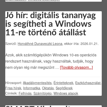
Jó hír: digitális tananyag
is segítheti a Windows
11-re történő átállást
Szerző:
Horváthné Dunaveczki Leona
, ekkor írta: 2026.01.21.
Azok, akik számítógépükön Windows 10-es operációs
rendszert használnak, vagy használtak, tudják, hogy
nem olyan rég már megszűnt …
[Tovább olvasom...]
Hírcsoport:
Akadálymentesítés
,
Érintetteknek
,
Eszközhasználat
,
Friss hírek
,
Informatika
,
Oktatás
,
Segítőknek
Címkék:
Felhívás
,
Számítógép
,
Windows alapok