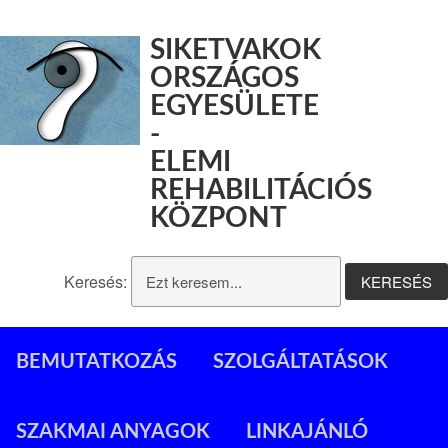
SIKETVAKOK
ORSZÁGOS
EGYESÜLETE
-
ELEMI
REHABILITÁCIÓS
KÖZPONT
Keresés:
BEMUTATKOZÁS
SZOLGÁLTATÁSOK
SZAKMAI ANYAGOK
LINKAJÁNLÓ