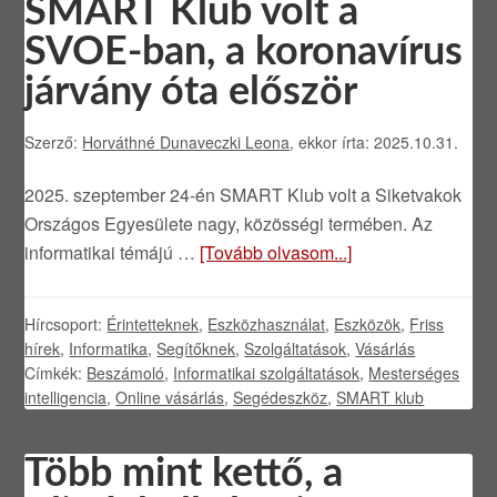
SMART Klub volt a
SVOE-ban, a koronavírus
járvány óta először
Szerző:
Horváthné Dunaveczki Leona
, ekkor írta: 2025.10.31.
2025. szeptember 24-én SMART Klub volt a Siketvakok
Országos Egyesülete nagy, közösségi termében. Az
informatikai témájú …
[Tovább olvasom...]
Hírcsoport:
Érintetteknek
,
Eszközhasználat
,
Eszközök
,
Friss
hírek
,
Informatika
,
Segítőknek
,
Szolgáltatások
,
Vásárlás
Címkék:
Beszámoló
,
Informatikai szolgáltatások
,
Mesterséges
intelligencia
,
Online vásárlás
,
Segédeszköz
,
SMART klub
Több mint kettő, a