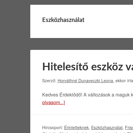
Eszközhasználat
Hitelesítő eszköz v
Szerző:
Horváthné Dunaveczki Leona
, ekkor írt
Kedves Érdeklődő! A változások a maguk k
olvasom...]
Hírcsoport:
Érintetteknek
,
Eszközhasználat
,
Fris