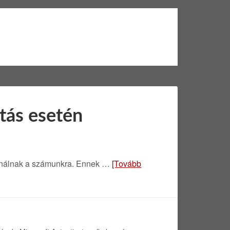
atás esetén
kínálnak a számunkra. Ennek …
[Tovább