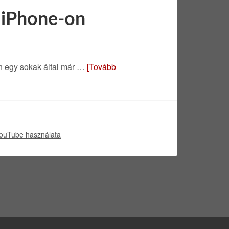
 iPhone-on
n egy sokak által már …
[Tovább
ouTube használata