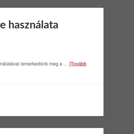
be használata
ználatával ismerkedünk meg a …
[Tovább