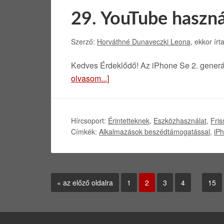
29. YouTube haszná
Szerző:
Horváthné Dunaveczki Leona
, ekkor írt
Kedves Érdeklődő! Az iPhone Se 2. generá
olvasom...]
Hírcsoport:
Érintetteknek
,
Eszközhasználat
,
Fris
Címkék:
Alkalmazások beszédtámogatással
,
iP
«
az előző oldalra
1
2
3
4
…
15