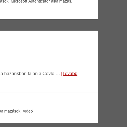
zások
,
Microsoft Autenticator alkalmazás
,
, a hazánkban talán a Covid …
[Tovább
lkalmazások
,
Videó