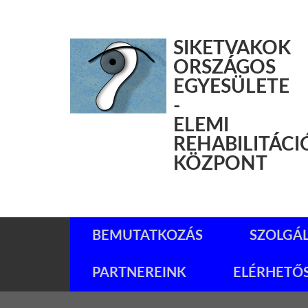
SIKETVAKOK
ORSZÁGOS
EGYESÜLETE
-
ELEMI
REHABILITÁCI
KÖZPONT
BEMUTATKOZÁS
SZOLGÁ
PARTNEREINK
ELÉRHETŐ