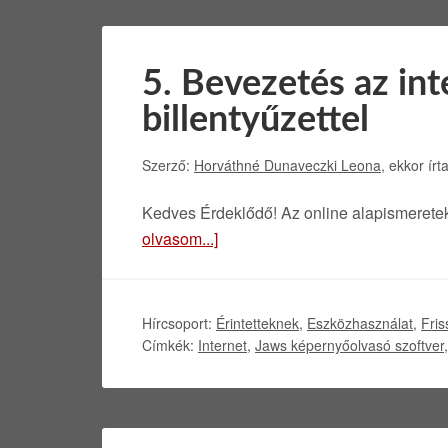
5. Bevezetés az int
billentyűzettel
Szerző:
Horváthné Dunaveczki Leona
, ekkor írt
Kedves Érdeklődő! Az online alapismeret
olvasom...]
Hírcsoport:
Érintetteknek
,
Eszközhasználat
,
Fris
Címkék:
Internet
,
Jaws képernyőolvasó szoftver