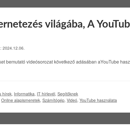
ernetezés világába, A YouTu
a: 2024.12.06.
eket bemutató videósorozat következő adásában aYouTube has
s hírek
,
Informatika
,
IT hírlevél
,
Segítőknek
,
Online alapismeretek
,
Számítógép
,
Videó
,
YouTube használata