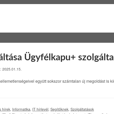
áltása Ügyfélkapu+ szolgált
a: 2025.01.15.
ellemetlenségeivel együtt sokszor számtalan új megoldást is 
s hírek
,
Informatika
,
IT hírlevél
,
Segítőknek
,
Szolgáltatások