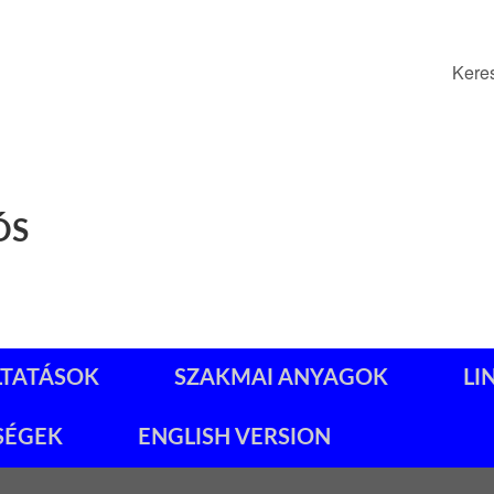
Kere
ÓS
LTATÁSOK
SZAKMAI ANYAGOK
LI
SÉGEK
ENGLISH VERSION