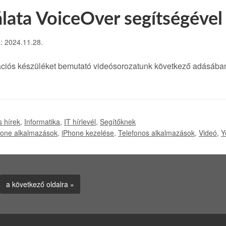
lata VoiceOver segítségével
a: 2024.11.28.
ciós készüléket bemutató videósorozatunk következő adásába
s hírek
,
Informatika
,
IT hírlevél
,
Segítőknek
hone alkalmazások
,
iPhone kezelése
,
Telefonos alkalmazások
,
Videó
,
Y
a következő oldalra »