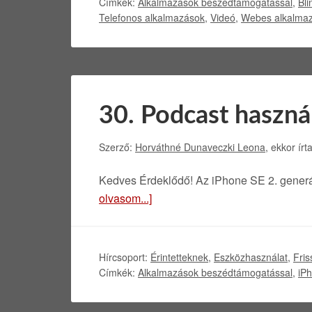
Címkék:
Alkalmazások beszédtámogatással
,
Bli
Telefonos alkalmazások
,
Videó
,
Webes alkalma
30. Podcast haszná
Szerző:
Horváthné Dunaveczki Leona
, ekkor írt
Kedves Érdeklődő! Az iPhone SE 2. generá
olvasom...]
Hírcsoport:
Érintetteknek
,
Eszközhasználat
,
Fris
Címkék:
Alkalmazások beszédtámogatással
,
iP