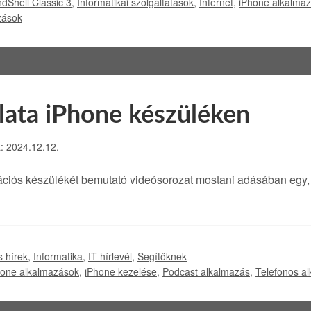
ndShell Classic 3
,
Informatikai szolgáltatások
,
Internet
,
iPhone alkalma
zások
lata iPhone készüléken
a: 2024.12.12.
ciós készülékét bemutató videósorozat mostani adásában egy
s hírek
,
Informatika
,
IT hírlevél
,
Segítőknek
hone alkalmazások
,
iPhone kezelése
,
Podcast alkalmazás
,
Telefonos a