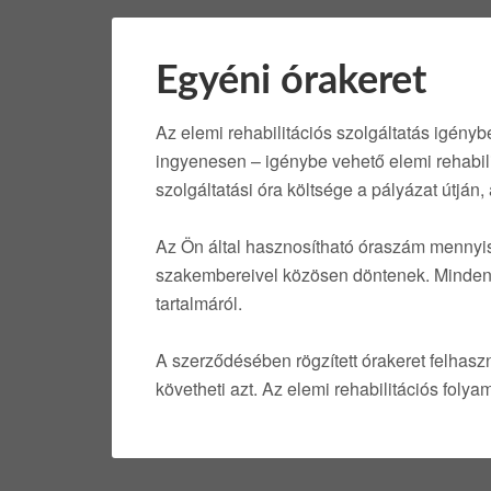
Egyéni órakeret
Az elemi rehabilitációs szolgáltatás igényb
ingyenesen – igénybe vehető elemi rehabili
szolgáltatási óra költsége a pályázat útján, 
Az Ön által hasznosítható óraszám mennyisé
szakembereivel közösen döntenek. Minden fel
tartalmáról.
A szerződésében rögzített órakeret felhas
követheti azt. Az elemi rehabilitációs foly