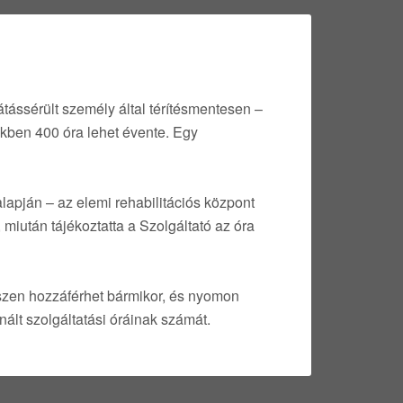
átássérült személy által térítésmentesen –
ekben 400 óra lehet évente. Egy
lapján – az elemi rehabilitációs központ
 miután tájékoztatta a Szolgáltató az óra
szen hozzáférhet bármikor, és nyomon
nált szolgáltatási óráinak számát.