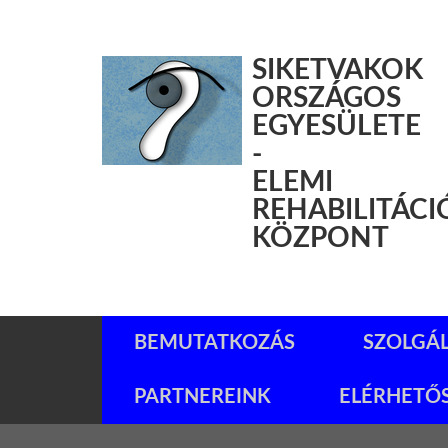
SIKETVAKOK
ORSZÁGOS
EGYESÜLETE
-
ELEMI
REHABILITÁCI
KÖZPONT
BEMUTATKOZÁS
SZOLGÁ
PARTNEREINK
ELÉRHETŐ