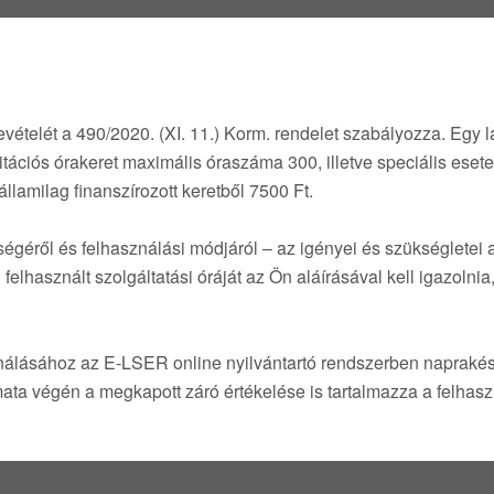
evételét a 490/2020. (XI. 11.) Korm. rendelet szabályozza. Egy l
tációs órakeret maximális óraszáma 300, illetve speciális eset
államilag finanszírozott keretből 7500 Ft.
géről és felhasználási módjáról – az igényei és szükségletei a
használt szolgáltatási óráját az Ön aláírásával kell igazolnia,
ználásához az E-LSER online nyilvántartó rendszerben napraké
amata végén a megkapott záró értékelése is tartalmazza a felhasz