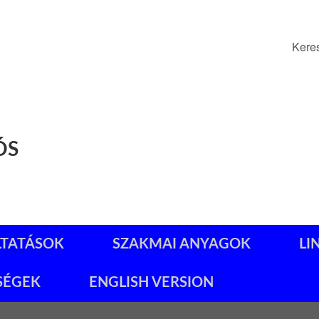
Kere
ÓS
LTATÁSOK
SZAKMAI ANYAGOK
LI
SÉGEK
ENGLISH VERSION