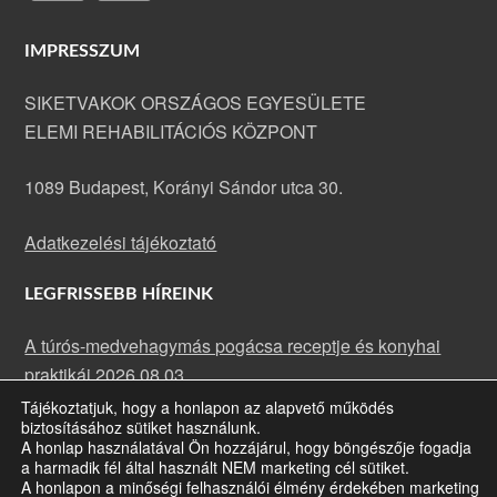
IMPRESSZUM
SIKETVAKOK ORSZÁGOS EGYESÜLETE
ELEMI REHABILITÁCIÓS KÖZPONT
1089 Budapest, Korányi Sándor utca 30.
Adatkezelési tájékoztató
LEGFRISSEBB HÍREINK
A túrós-medvehagymás pogácsa receptje és konyhai
praktikái
2026.08.03.
Tájékoztatjuk, hogy a honlapon az alapvető működés
A rakott karfiol receptje és konyhai praktikái
2026.07.13.
biztosításához sütiket használunk.
Májusi rehabilitációs klub: fókuszban a szemünk
A honlap használatával Ön hozzájárul, hogy böngészője fogadja
a harmadik fél által használt NEM marketing cél sütiket.
egészsége
2026.07.09.
A honlapon a minőségi felhasználói élmény érdekében marketing