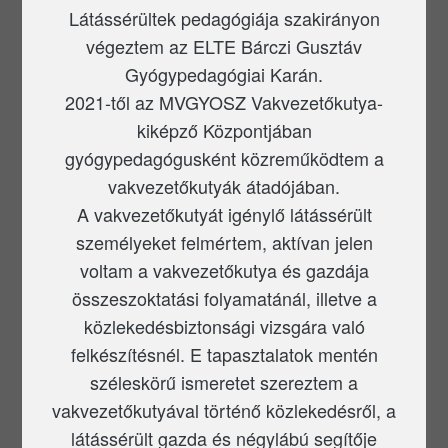
Látássérültek pedagógiája szakirányon
végeztem az ELTE Bárczi Gusztáv
Gyógypedagógiai Karán.
2021-től az MVGYOSZ Vakvezetőkutya-
kiképző Központjában
gyógypedagógusként közreműködtem a
vakvezetőkutyák átadójában.
A vakvezetőkutyát igénylő látássérült
személyeket felmértem, aktívan jelen
voltam a vakvezetőkutya és gazdája
összeszoktatási folyamatánál, illetve a
közlekedésbiztonsági vizsgára való
felkészítésnél. E tapasztalatok mentén
széleskörű ismeretet szereztem a
vakvezetőkutyával történő közlekedésről, a
látássérült gazda és négylábú segítője