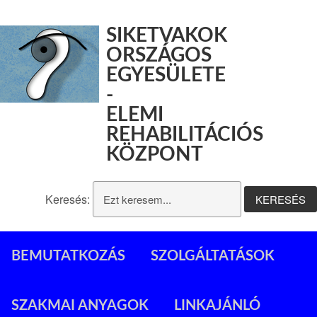
SIKETVAKOK
ORSZÁGOS
EGYESÜLETE
-
ELEMI
REHABILITÁCIÓS
KÖZPONT
Keresés:
BEMUTATKOZÁS
SZOLGÁLTATÁSOK
SZAKMAI ANYAGOK
LINKAJÁNLÓ