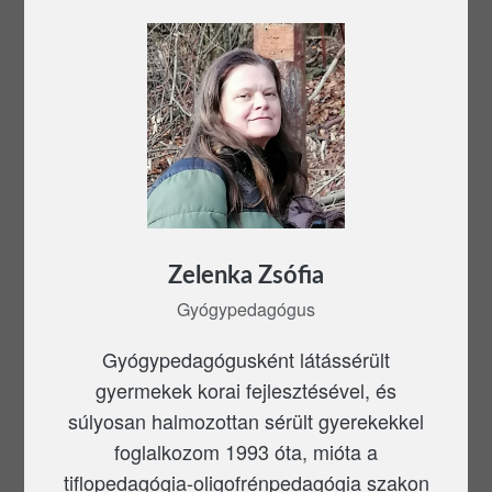
Zelenka Zsófia
Gyógypedagógus
Gyógypedagógusként látássérült
gyermekek korai fejlesztésével, és
súlyosan halmozottan sérült gyerekekkel
foglalkozom 1993 óta, mióta a
tiflopedagógia-oligofrénpedagógia szakon