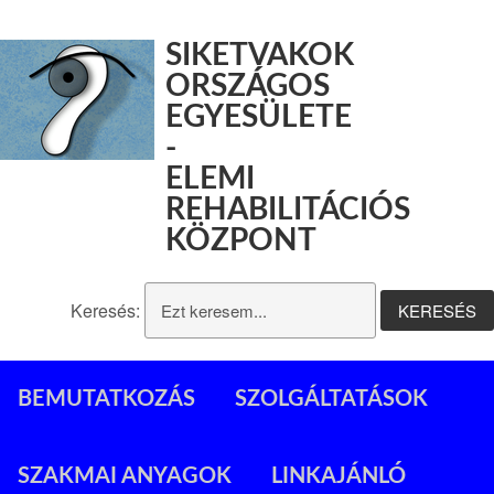
SIKETVAKOK
ORSZÁGOS
EGYESÜLETE
-
ELEMI
REHABILITÁCIÓS
KÖZPONT
Keresés:
BEMUTATKOZÁS
SZOLGÁLTATÁSOK
SZAKMAI ANYAGOK
LINKAJÁNLÓ