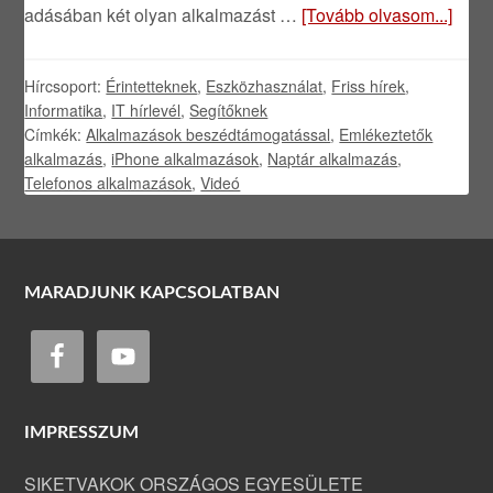
adásában két olyan alkalmazást …
[Tovább olvasom...]
Hírcsoport:
Érintetteknek
,
Eszközhasználat
,
Friss hírek
,
Informatika
,
IT hírlevél
,
Segítőknek
Címkék:
Alkalmazások beszédtámogatással
,
Emlékeztetők
alkalmazás
,
iPhone alkalmazások
,
Naptár alkalmazás
,
Telefonos alkalmazások
,
Videó
MARADJUNK KAPCSOLATBAN
IMPRESSZUM
SIKETVAKOK ORSZÁGOS EGYESÜLETE