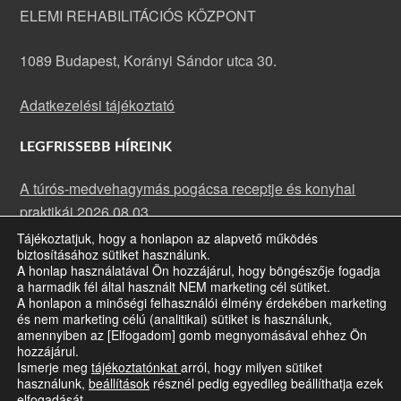
ELEMI REHABILITÁCIÓS KÖZPONT
1089 Budapest, Korányi Sándor utca 30.
Adatkezelési tájékoztató
LEGFRISSEBB HÍREINK
A túrós-medvehagymás pogácsa receptje és konyhai
praktikái
2026.08.03.
Tájékoztatjuk, hogy a honlapon az alapvető működés
A rakott karfiol receptje és konyhai praktikái
2026.07.13.
biztosításához sütiket használunk.
Májusi rehabilitációs klub: fókuszban a szemünk
A honlap használatával Ön hozzájárul, hogy böngészője fogadja
a harmadik fél által használt NEM marketing cél sütiket.
egészsége
2026.07.09.
A honlapon a minőségi felhasználói élmény érdekében marketing
és nem marketing célú (analitikai) sütiket is használunk,
amennyiben az [Elfogadom] gomb megnyomásával ehhez Ön
hozzájárul.
Ismerje meg
tájékoztatónkat
arról, hogy milyen sütiket
A honlap jogtulajdonosa a Siketvakok Országos Egyesülete ·
Bizonyos
használunk,
beállítások
résznél pedig egyedileg beállíthatja ezek
jogok fenntartva
· Copyright © 2026
elfogadását.