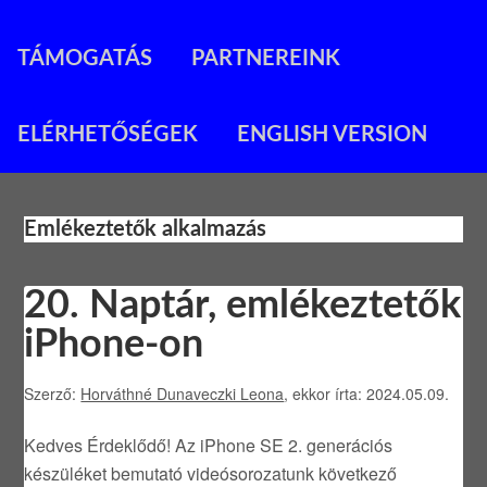
TÁMOGATÁS
PARTNEREINK
ELÉRHETŐSÉGEK
ENGLISH VERSION
Emlékeztetők alkalmazás
20. Naptár, emlékeztetők
iPhone-on
Szerző:
Horváthné Dunaveczki Leona
, ekkor írta: 2024.05.09.
Kedves Érdeklődő! Az iPhone SE 2. generációs
készüléket bemutató videósorozatunk következő