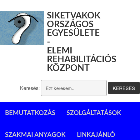
SIKETVAKOK
ORSZÁGOS
EGYESÜLETE
-
ELEMI
REHABILITÁCIÓS
KÖZPONT
Keresés:
BEMUTATKOZÁS
SZOLGÁLTATÁSOK
SZAKMAI ANYAGOK
LINKAJÁNLÓ