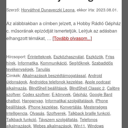
Szerző:
Horváthné Dunaveczki Leona
, ekkor írta: 2023.08.01.
Az alábbiakban a címben jelzett, a Hobby Rádió Gépház
c. műsorának epizódját ismertetjük. Leírjuk az adásban
elhangzott témákat, …
[Tovább olvasom...]
Hírcsoport:
Érintetteknek
,
Eszközhasználat
,
Eszközök
,
Friss
hírek
,
Informatika
,
Kommunikáció
,
Segítőknek
,
Szabadidős
tevékenységek
,
Tanulás
Címkék:
Alkalmazások beszédtámogatással
,
Android
újdonságok
,
Androidos telefonok kezelése
,
Apple podcast
alkalmazás
,
BlindShell beállítások
,
BlindShell Classic 2
,
Calibre
szoftver
,
Codex szoftver
,
E-könyvek
,
Gépház
,
Google Bard
chatbot
,
Hanganyag
,
Informatikai szolgáltatások
,
iPhone
beállítások
,
iPhone kezelése
,
Konvertálás
,
Mesterséges
intelligencia
,
Olvasás
,
Szoftverek
,
Talkback braille funkció
,
Talkback funkció
,
Távszem szolgáltatás
,
Telefonos
alkalmazások
,
Webes alkalmazások
,
Win11
,
Windows