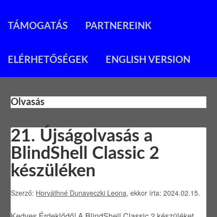
TÁMOGATÁS
PARTNEREINK
ELÉRHETŐSÉGEK
ENGLISH VERSION
Olvasás
21. Újságolvasás a
BlindShell Classic 2
készüléken
Szerző:
Horváthné Dunaveczki Leona
, ekkor írta: 2024.02.15.
Kedves Érdeklődő! A BlindShell Classic 2 készüléket