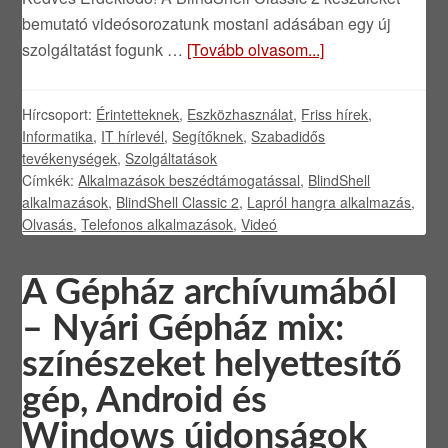
bemutató videósorozatunk mostani adásában egy új
szolgáltatást fogunk …
[Tovább olvasom...]
Hírcsoport:
Érintetteknek
,
Eszközhasználat
,
Friss hírek
,
Informatika
,
IT hírlevél
,
Segítőknek
,
Szabadidős
tevékenységek
,
Szolgáltatások
Címkék:
Alkalmazások beszédtámogatással
,
BlindShell
alkalmazások
,
BlindShell Classic 2
,
Lapról hangra alkalmazás
,
Olvasás
,
Telefonos alkalmazások
,
Videó
A Gépház archívumából
– Nyári Gépház mix:
színészeket helyettesítő
gép, Android és
Windows újdonságok