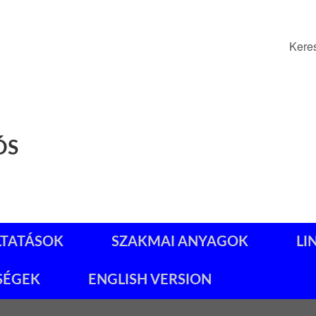
Kere
ÓS
LTATÁSOK
SZAKMAI ANYAGOK
LI
SÉGEK
ENGLISH VERSION