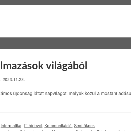
lmazások világából
a: 2023.11.23.
számos újdonság látott napvilágot, melyek közül a mostani adá
,
Informatika
,
IT hírlevél
,
Kommunikáció
,
Segítőknek