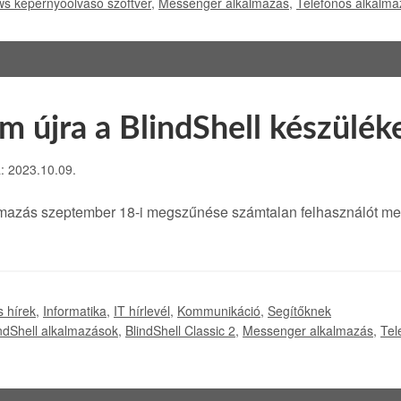
ws képernyőolvasó szoftver
,
Messenger alkalmazás
,
Telefonos alkalm
m újra a BlindShell készülék
a: 2023.10.09.
lmazás szeptember 18-i megszűnése számtalan felhasználót me
s hírek
,
Informatika
,
IT hírlevél
,
Kommunikáció
,
Segítőknek
ndShell alkalmazások
,
BlindShell Classic 2
,
Messenger alkalmazás
,
Tel