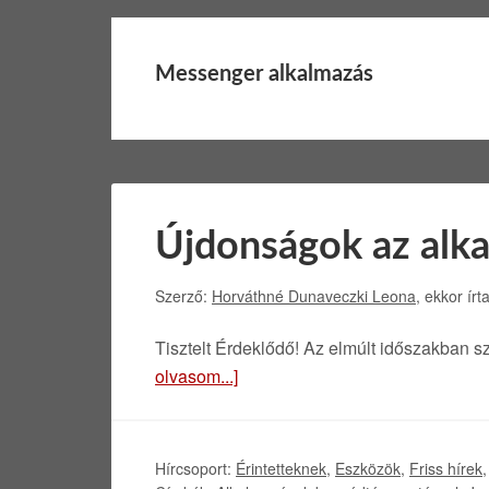
Messenger alkalmazás
Újdonságok az alka
Szerző:
Horváthné Dunaveczki Leona
, ekkor írt
Tisztelt Érdeklődő! Az elmúlt időszakban 
olvasom...]
Hírcsoport:
Érintetteknek
,
Eszközök
,
Friss hírek