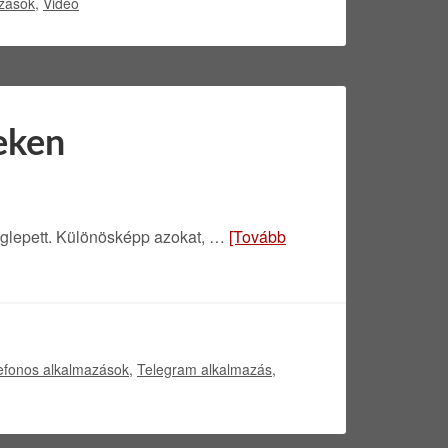
azások
,
Videó
eken
glepett. Különösképp azokat, …
[Tovább
efonos alkalmazások
,
Telegram alkalmazás
,