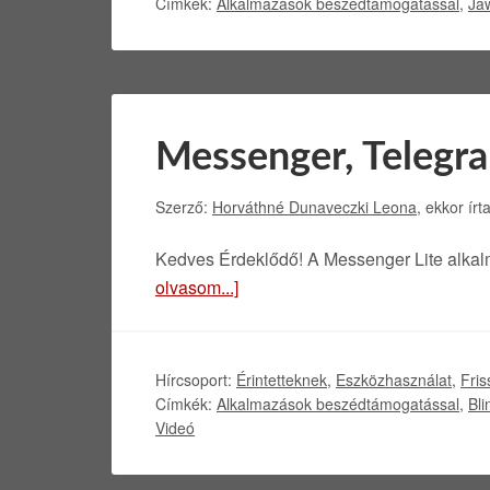
Címkék:
Alkalmazások beszédtámogatással
,
Ja
Messenger, Telegra
Szerző:
Horváthné Dunaveczki Leona
, ekkor írt
Kedves Érdeklődő! A Messenger Lite alka
olvasom...]
Hírcsoport:
Érintetteknek
,
Eszközhasználat
,
Fris
Címkék:
Alkalmazások beszédtámogatással
,
Bli
Videó