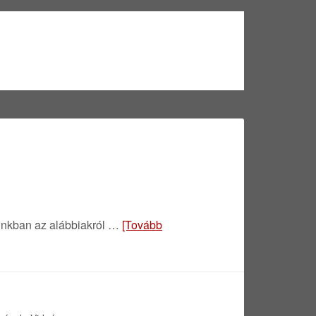
sunkban az alábbiakról …
[Tovább