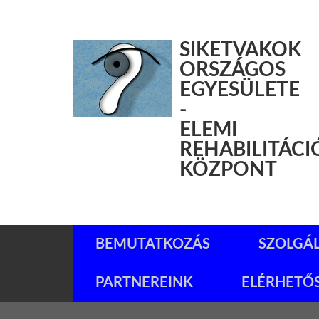
SIKETVAKOK
ORSZÁGOS
EGYESÜLETE
-
ELEMI
REHABILITÁCI
KÖZPONT
BEMUTATKOZÁS
SZOLGÁ
PARTNEREINK
ELÉRHETŐ