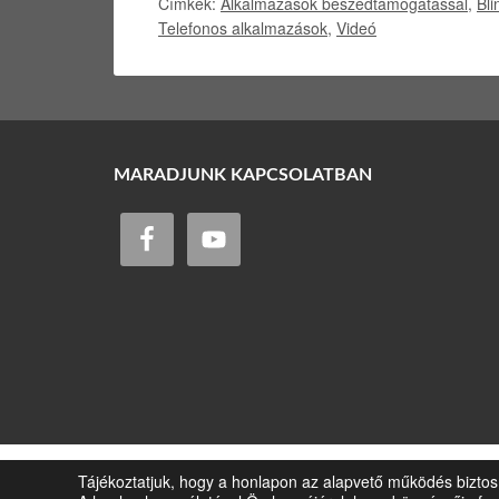
Címkék:
Alkalmazások beszédtámogatással
,
Bli
Telefonos alkalmazások
,
Videó
MARADJUNK KAPCSOLATBAN
Tájékoztatjuk, hogy a honlapon az alapvető működés biztos