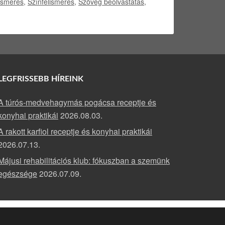
ismerés
,
Színfelismerés
,
Szöveg beolvastatás
,
LEGFRISSEBB HÍREINK
A túrós-medvehagymás pogácsa receptje és
konyhai praktikái
2026.08.03.
A rakott karfiol receptje és konyhai praktikái
2026.07.13.
Májusi rehabilitációs klub: fókuszban a szemünk
egészsége
2026.07.09.