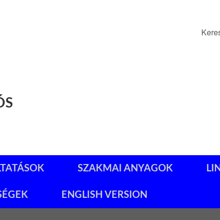
Kere
ÓS
LTATÁSOK
SZAKMAI ANYAGOK
LI
SÉGEK
ENGLISH VERSION