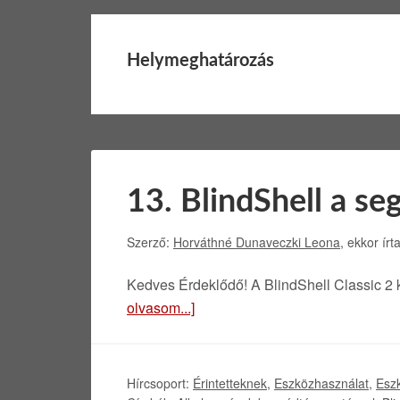
Helymeghatározás
13. BlindShell a s
Szerző:
Horváthné Dunaveczki Leona
, ekkor írt
Kedves Érdeklődő! A BlindShell Classic 2
olvasom...]
Hírcsoport:
Érintetteknek
,
Eszközhasználat
,
Esz