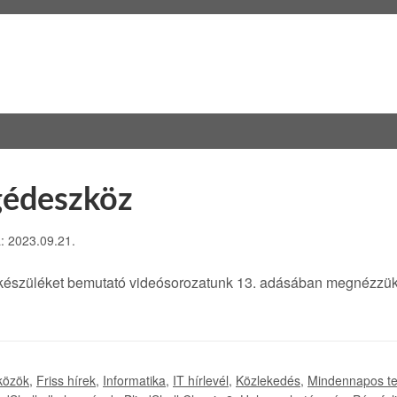
egédeszköz
a: 2023.09.21.
 készüléket bemutató videósorozatunk 13. adásában megnézzük
közök
,
Friss hírek
,
Informatika
,
IT hírlevél
,
Közlekedés
,
Mindennapos t