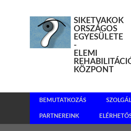
SIKETVAKOK
ORSZÁGOS
EGYESÜLETE
-
ELEMI
REHABILITÁCI
KÖZPONT
BEMUTATKOZÁS
SZOLGÁ
PARTNEREINK
ELÉRHETŐ