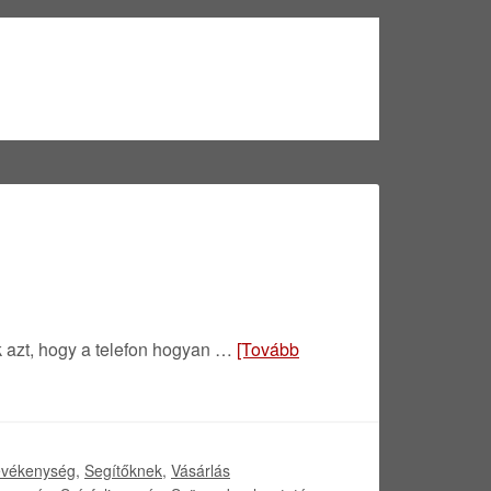
 azt, hogy a telefon hogyan …
[Tovább
evékenység
,
Segítőknek
,
Vásárlás