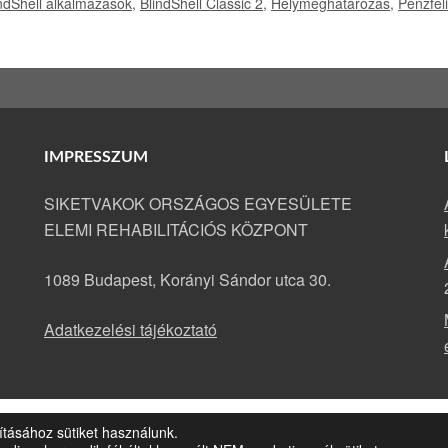
ndShell alkalmazások
,
BlindShell Classic 2
,
Helymeghatározás
,
Pénzfel
IMPRESSZUM
SIKETVAKOK ORSZÁGOS EGYESÜLETE
ELEMI REHABILITÁCIÓS KÖZPONT
1089 Budapest, Korányi Sándor utca 30.
Adatkezelési tájékoztató
ításához sütiket használunk.