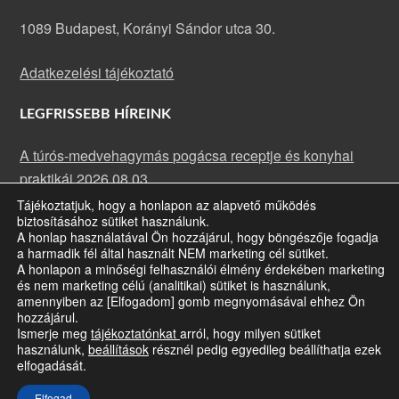
1089 Budapest, Korányi Sándor utca 30.
Adatkezelési tájékoztató
LEGFRISSEBB HÍREINK
A túrós-medvehagymás pogácsa receptje és konyhai
praktikái
2026.08.03.
Tájékoztatjuk, hogy a honlapon az alapvető működés
A rakott karfiol receptje és konyhai praktikái
2026.07.13.
biztosításához sütiket használunk.
Májusi rehabilitációs klub: fókuszban a szemünk
A honlap használatával Ön hozzájárul, hogy böngészője fogadja
a harmadik fél által használt NEM marketing cél sütiket.
egészsége
2026.07.09.
A honlapon a minőségi felhasználói élmény érdekében marketing
és nem marketing célú (analitikai) sütiket is használunk,
amennyiben az [Elfogadom] gomb megnyomásával ehhez Ön
hozzájárul.
Ismerje meg
tájékoztatónkat
arról, hogy milyen sütiket
A honlap jogtulajdonosa a Siketvakok Országos Egyesülete ·
Bizonyos
használunk,
beállítások
résznél pedig egyedileg beállíthatja ezek
jogok fenntartva
· Copyright © 2026
elfogadását.
A honlap az Emberi Erőforrások Minisztériuma (EMMI) és a Slachta
Margit Nemzeti Szociálpolitikai Intézet támogatásával működik.
Elfogad