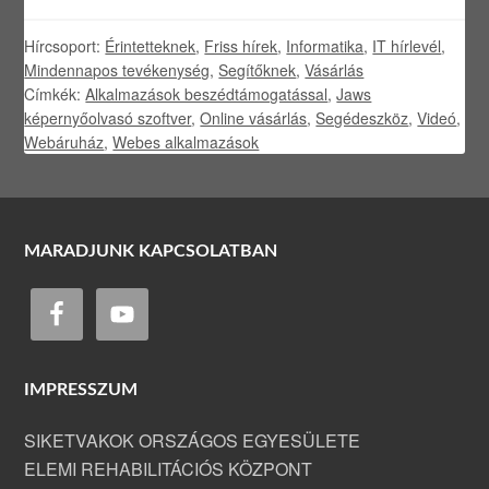
Hírcsoport:
Érintetteknek
,
Friss hírek
,
Informatika
,
IT hírlevél
,
Mindennapos tevékenység
,
Segítőknek
,
Vásárlás
Címkék:
Alkalmazások beszédtámogatással
,
Jaws
képernyőolvasó szoftver
,
Online vásárlás
,
Segédeszköz
,
Videó
,
Webáruház
,
Webes alkalmazások
MARADJUNK KAPCSOLATBAN
IMPRESSZUM
SIKETVAKOK ORSZÁGOS EGYESÜLETE
ELEMI REHABILITÁCIÓS KÖZPONT