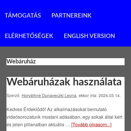
TÁMOGATÁS
PARTNEREINK
ELÉRHETŐSÉGEK
ENGLISH VERSION
Webáruház
Webáruházak használata
Szerző:
Horváthné Dunaveczki Leona
, ekkor írta: 2024.03.14.
Kedves Érdeklődő! Az alkalmazásokat bemutató
videósorozatunk mostani adásában, egy sokak által kért
és jelen pillanatban aktuális …
[Tovább olvasom...]