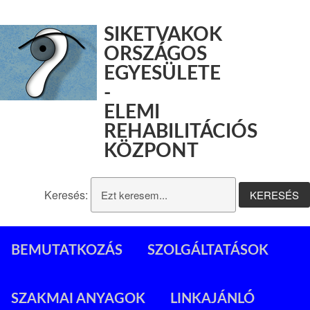
SIKETVAKOK
ORSZÁGOS
EGYESÜLETE
-
ELEMI
REHABILITÁCIÓS
KÖZPONT
Keresés:
BEMUTATKOZÁS
SZOLGÁLTATÁSOK
SZAKMAI ANYAGOK
LINKAJÁNLÓ