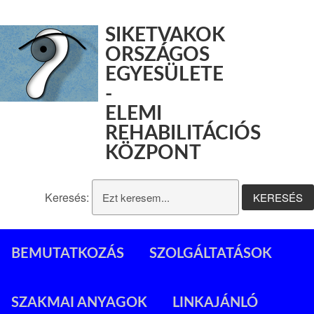
SIKETVAKOK
ORSZÁGOS
EGYESÜLETE
-
ELEMI
REHABILITÁCIÓS
KÖZPONT
Keresés:
BEMUTATKOZÁS
SZOLGÁLTATÁSOK
SZAKMAI ANYAGOK
LINKAJÁNLÓ