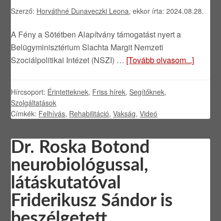
Szerző:
Horváthné Dunaveczki Leona
, ekkor írta: 2024.08.28.
A Fény a Sötétben Alapítvány támogatást nyert a
Belügyminisztérium Slachta Margit Nemzeti
Szociálpolitikai Intézet (NSZI) …
[Tovább olvasom...]
Hírcsoport:
Érintetteknek
,
Friss hírek
,
Segítőknek
,
Szolgáltatások
Címkék:
Felhívás
,
Rehabilitáció
,
Vakság
,
Videó
Dr. Roska Botond
neurobiológussal,
látáskutatóval
Friderikusz Sándor is
beszélgetett