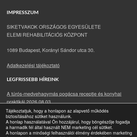
IMPRESSZUM
SIKETVAKOK ORSZÁGOS EGYESÜLETE
ELEMI REHABILITÁCIÓS KÖZPONT
1089 Budapest, Korányi Sándor utca 30.
Adatkezelési tájékoztató
LEGFRISSEBB HÍREINK
A túrós-medvehagymás pogácsa receptje és konyhai
praktikái
2026.08.03.
Tájékoztatjuk, hogy a honlapon az alapvető működés
A rakott karfiol receptje és konyhai praktikái
2026.07.13.
biztosításához sütiket használunk.
Májusi rehabilitációs klub: fókuszban a szemünk
A honlap használatával Ön hozzájárul, hogy böngészője fogadja
a harmadik fél által használt NEM marketing cél sütiket.
egészsége
2026.07.09.
A honlapon a minőségi felhasználói élmény érdekében marketing