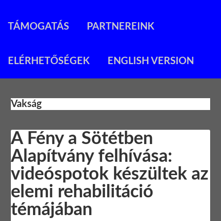
TÁMOGATÁS
PARTNEREINK
ELÉRHETŐSÉGEK
ENGLISH VERSION
Vakság
A Fény a Sötétben
Alapítvány felhívása:
videóspotok készültek az
elemi rehabilitáció
témájában