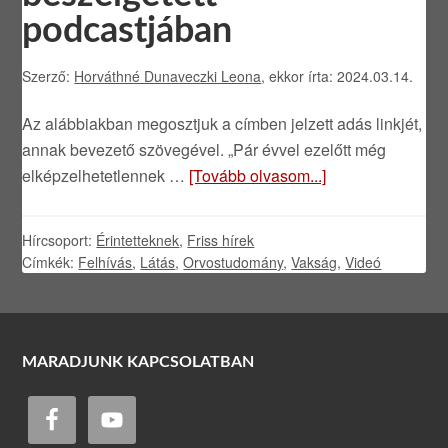
podcastjában
Szerző:
Horváthné Dunaveczki Leona
, ekkor írta: 2024.03.14.
Az alábbiakban megosztjuk a címben jelzett adás linkjét,
annak bevezető szövegével. „Pár évvel ezelőtt még
elképzelhetetlennek …
[Tovább olvasom...]
Hírcsoport:
Érintetteknek
,
Friss hírek
Címkék:
Felhívás
,
Látás
,
Orvostudomány
,
Vakság
,
Videó
MARADJUNK KAPCSOLATBAN