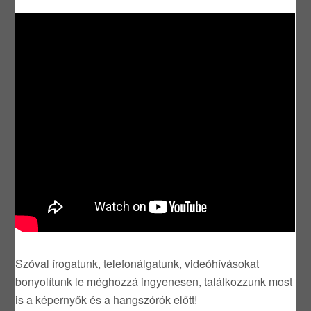
Szóval írogatunk, telefonálgatunk, videóhívásokat
bonyolítunk le méghozzá ingyenesen, találkozzunk most
is a képernyők és a hangszórók előtt!