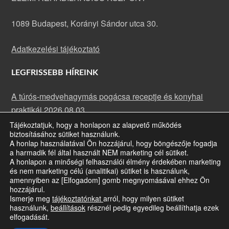
1089 Budapest, Korányi Sándor utca 30.
Adatkezelési tájékoztató
LEGFRISSEBB HÍREINK
A túrós-medvehagymás pogácsa receptje és konyhai
praktikái
2026.08.03.
Tájékoztatjuk, hogy a honlapon az alapvető működés
A rakott karfiol receptje és konyhai praktikái
2026.07.13.
biztosításához sütiket használunk.
Májusi rehabilitációs klub: fókuszban a szemünk
A honlap használatával Ön hozzájárul, hogy böngészője fogadja
a harmadik fél által használt NEM marketing cél sütiket.
egészsége
2026.07.09.
A honlapon a minőségi felhasználói élmény érdekében marketing
és nem marketing célú (analitikai) sütiket is használunk,
amennyiben az [Elfogadom] gomb megnyomásával ehhez Ön
hozzájárul.
Ismerje meg
tájékoztatónkat
arról, hogy milyen sütiket
A honlap jogtulajdonosa a Siketvakok Országos Egyesülete ·
Bizonyos
használunk,
beállítások
résznél pedig egyedileg beállíthatja ezek
jogok fenntartva
· Copyright © 2026
elfogadását.
A honlap az Emberi Erőforrások Minisztériuma (EMMI) és a Slachta