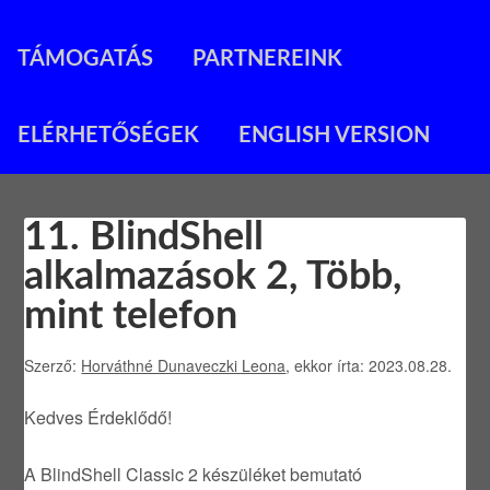
TÁMOGATÁS
PARTNEREINK
ELÉRHETŐSÉGEK
ENGLISH VERSION
11. BlindShell
alkalmazások 2, Több,
mint telefon
Szerző:
Horváthné Dunaveczki Leona
, ekkor írta: 2023.08.28.
Kedves Érdeklődő!
A BlindShell Classic 2 készüléket bemutató