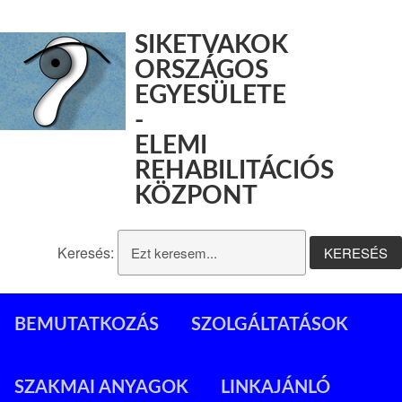
SIKETVAKOK
ORSZÁGOS
EGYESÜLETE
-
ELEMI
REHABILITÁCIÓS
KÖZPONT
Keresés:
BEMUTATKOZÁS
SZOLGÁLTATÁSOK
SZAKMAI ANYAGOK
LINKAJÁNLÓ