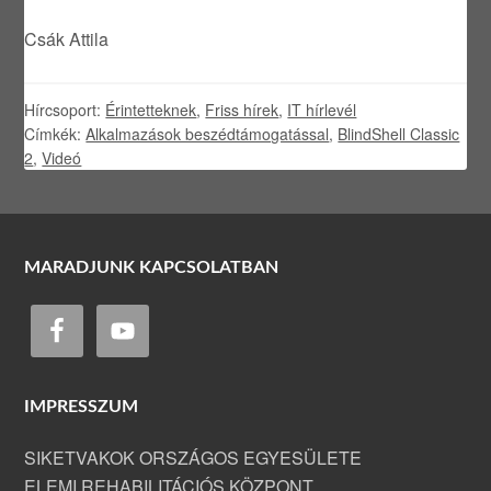
Csák Attila
Hírcsoport:
Érintetteknek
,
Friss hírek
,
IT hírlevél
Címkék:
Alkalmazások beszédtámogatással
,
BlindShell Classic
2
,
Videó
MARADJUNK KAPCSOLATBAN
IMPRESSZUM
SIKETVAKOK ORSZÁGOS EGYESÜLETE
ELEMI REHABILITÁCIÓS KÖZPONT