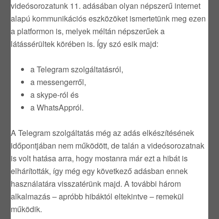
videósorozatunk 11. adásában olyan népszerű internet
alapú kommunikációs eszközöket ismertetünk meg ezen
a platformon is, melyek méltán népszerűek a
látássérültek körében is. Így szó esik majd:
a Telegram szolgáltatásról,
a messengerről,
a skype-ról és
a WhatsAppról.
A Telegram szolgáltatás még az adás elkészítésének
időpontjában nem működött, de talán a videósorozatnak
is volt hatása arra, hogy mostanra már ezt a hibát is
elhárították, így még egy következő adásban ennek
használatára visszatérünk majd. A további három
alkalmazás – apróbb hibáktól eltekintve – remekül
működik.