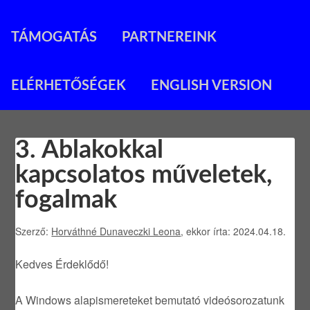
TÁMOGATÁS
PARTNEREINK
ELÉRHETŐSÉGEK
ENGLISH VERSION
3. Ablakokkal
kapcsolatos műveletek,
fogalmak
Szerző:
Horváthné Dunaveczki Leona
, ekkor írta: 2024.04.18.
Kedves Érdeklődő!
A Windows alapismereteket bemutató videósorozatunk