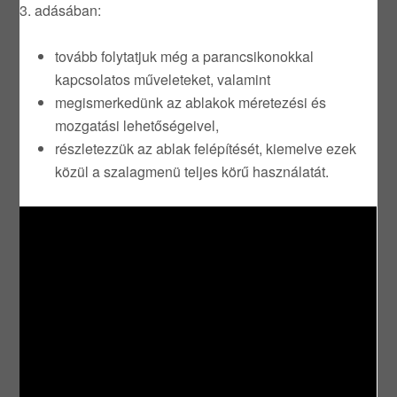
3. adásában:
tovább folytatjuk még a parancsikonokkal
kapcsolatos műveleteket, valamint
megismerkedünk az ablakok méretezési és
mozgatási lehetőségeivel,
részletezzük az ablak felépítését, kiemelve ezek
közül a szalagmenü teljes körű használatát.