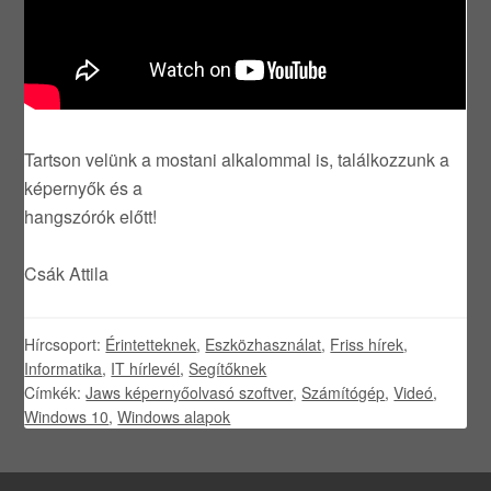
Tartson velünk a mostani alkalommal is, találkozzunk a
képernyők és a
hangszórók előtt!
Csák Attila
Hírcsoport:
Érintetteknek
,
Eszközhasználat
,
Friss hírek
,
Informatika
,
IT hírlevél
,
Segítőknek
Címkék:
Jaws képernyőolvasó szoftver
,
Számítógép
,
Videó
,
Windows 10
,
Windows alapok