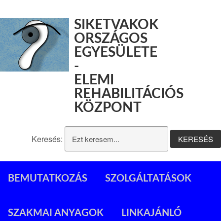
SIKETVAKOK
ORSZÁGOS
EGYESÜLETE
-
ELEMI
REHABILITÁCIÓS
KÖZPONT
Keresés:
BEMUTATKOZÁS
SZOLGÁLTATÁSOK
SZAKMAI ANYAGOK
LINKAJÁNLÓ