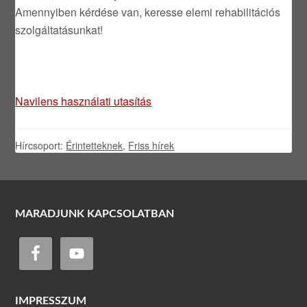
Amennyiben kérdése van, keresse elemi rehabilitációs
szolgáltatásunkat!
Navilens használati utasítás
Hírcsoport:
Érintetteknek
,
Friss hírek
MARADJUNK KAPCSOLATBAN
IMPRESSZUM