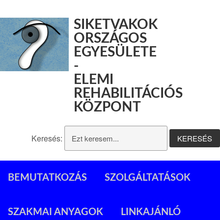
SIKETVAKOK
ORSZÁGOS
EGYESÜLETE
-
ELEMI
REHABILITÁCIÓS
KÖZPONT
Keresés:
BEMUTATKOZÁS
SZOLGÁLTATÁSOK
SZAKMAI ANYAGOK
LINKAJÁNLÓ