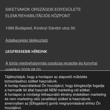
SIKETVAKOK ORSZÁGOS EGYESÜLETE
ELEMI REHABILITÁCIÓS KÖZPONT
1089 Budapest, Korányi Sándor utca 30.
Adatkezelési tájékoztató
LEGFRISSEBB HÍREINK
A túrós-medvehagymás pogácsa receptje és konyhai
praktikái
2026.08.03.
Tájékoztatjuk, hogy a honlapon az alapvető működés
A rakott karfiol receptje és konyhai praktikái
2026.07.13.
biztosításához sütiket használunk.
Májusi rehabilitációs klub: fókuszban a szemünk
A honlap használatával Ön hozzájárul, hogy böngészője fogadja
a harmadik fél által használt NEM marketing cél sütiket.
egészsége
2026.07.09.
A honlapon a minőségi felhasználói élmény érdekében marketing
és nem marketing célú (analitikai) sütiket is használunk,
amennyiben az [Elfogadom] gomb megnyomásával ehhez Ön
hozzájárul.