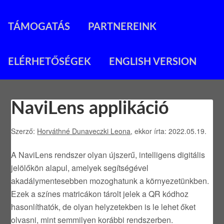
TÁMOGATÁS
PARTNEREINK
ELÉRHETŐSÉGEK
ENGLISH VERSION
NaviLens applikáció
Szerző:
Horváthné Dunaveczki Leona
, ekkor írta: 2022.05.19.
A NaviLens rendszer olyan újszerű, intelligens digitális
jelölőkön alapul, amelyek segítségével
akadálymentesebben mozoghatunk a környezetünkben.
Ezek a színes matricákon tárolt jelek a QR kódhoz
hasonlíthatók, de olyan helyzetekben is le lehet őket
olvasni, mint semmilyen korábbi rendszerben.