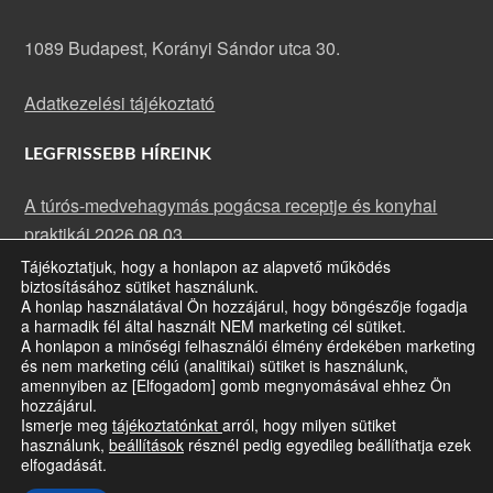
1089 Budapest, Korányi Sándor utca 30.
Adatkezelési tájékoztató
LEGFRISSEBB HÍREINK
A túrós-medvehagymás pogácsa receptje és konyhai
praktikái
2026.08.03.
Tájékoztatjuk, hogy a honlapon az alapvető működés
A rakott karfiol receptje és konyhai praktikái
2026.07.13.
biztosításához sütiket használunk.
Májusi rehabilitációs klub: fókuszban a szemünk
A honlap használatával Ön hozzájárul, hogy böngészője fogadja
a harmadik fél által használt NEM marketing cél sütiket.
egészsége
2026.07.09.
A honlapon a minőségi felhasználói élmény érdekében marketing
és nem marketing célú (analitikai) sütiket is használunk,
amennyiben az [Elfogadom] gomb megnyomásával ehhez Ön
hozzájárul.
Ismerje meg
tájékoztatónkat
arról, hogy milyen sütiket
A honlap jogtulajdonosa a Siketvakok Országos Egyesülete ·
Bizonyos
használunk,
beállítások
résznél pedig egyedileg beállíthatja ezek
jogok fenntartva
· Copyright © 2026
elfogadását.
A honlap az Emberi Erőforrások Minisztériuma (EMMI) és a Slachta