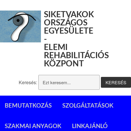
SIKETVAKOK
ORSZÁGOS
EGYESÜLETE
-
ELEMI
REHABILITÁCIÓS
KÖZPONT
Keresés:
BEMUTATKOZÁS
SZOLGÁLTATÁSOK
SZAKMAI ANYAGOK
LINKAJÁNLÓ