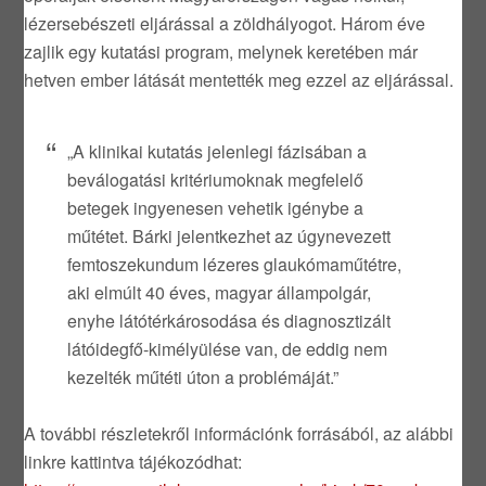
lézersebészeti eljárással a zöldhályogot. Három éve
zajlik egy kutatási program, melynek keretében már
hetven ember látását mentették meg ezzel az eljárással.
„A klinikai kutatás jelenlegi fázisában a
beválogatási kritériumoknak megfelelő
betegek ingyenesen vehetik igénybe a
műtétet. Bárki jelentkezhet az úgynevezett
femtoszekundum lézeres glaukómaműtétre,
aki elmúlt 40 éves, magyar állampolgár,
enyhe látótérkárosodása és diagnosztizált
látóidegfő-kimélyülése van, de eddig nem
kezelték műtéti úton a problémáját.”
A további részletekről információnk forrásából, az alábbi
linkre kattintva tájékozódhat: