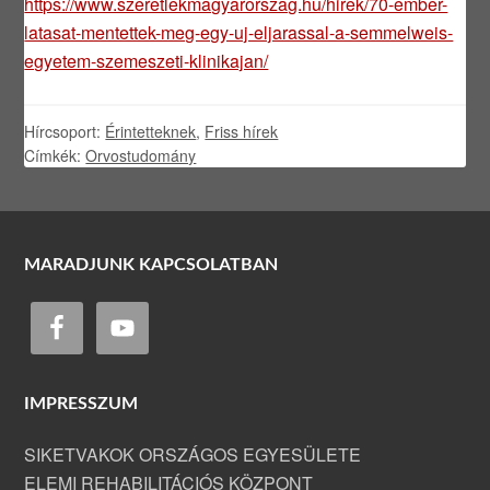
https://www.szeretlekmagyarorszag.hu/hirek/70-ember-
latasat-mentettek-meg-egy-uj-eljarassal-a-semmelweis-
egyetem-szemeszeti-klinikajan/
Hírcsoport:
Érintetteknek
,
Friss hírek
Címkék:
Orvostudomány
MARADJUNK KAPCSOLATBAN
IMPRESSZUM
SIKETVAKOK ORSZÁGOS EGYESÜLETE
ELEMI REHABILITÁCIÓS KÖZPONT