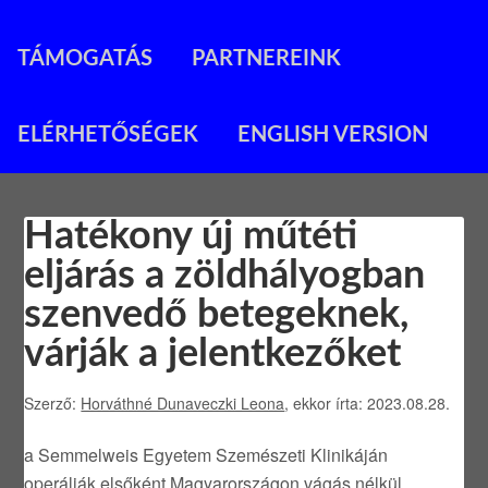
TÁMOGATÁS
PARTNEREINK
ELÉRHETŐSÉGEK
ENGLISH VERSION
Hatékony új műtéti
eljárás a zöldhályogban
szenvedő betegeknek,
várják a jelentkezőket
Szerző:
Horváthné Dunaveczki Leona
, ekkor írta: 2023.08.28.
a Semmelweis Egyetem Szemészeti Klinikáján
operálják elsőként Magyarországon vágás nélkül,