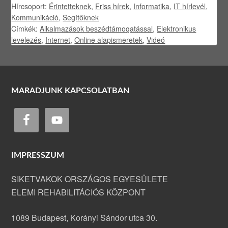
Hírcsoport:
Érintetteknek
,
Friss hírek
,
Informatika
,
IT hírlevél
,
Kommunikáció
,
Segítőknek
Címkék:
Alkalmazások beszédtámogatással
,
Elektronikus
levelezés
,
Internet
,
Online alapismeretek
,
Videó
MARADJUNK KAPCSOLATBAN
IMPRESSZUM
SIKETVAKOK ORSZÁGOS EGYESÜLETE
ELEMI REHABILITÁCIÓS KÖZPONT
1089 Budapest, Korányi Sándor utca 30.