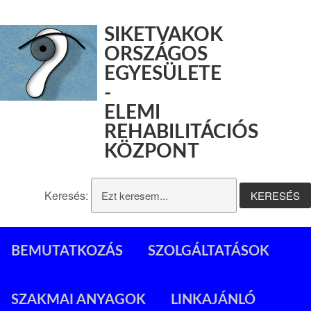
SIKETVAKOK
ORSZÁGOS
EGYESÜLETE
-
ELEMI
REHABILITÁCIÓS
KÖZPONT
Keresés:
BEMUTATKOZÁS
SZOLGÁLTATÁSOK
SZAKMAI ANYAGOK
LINKAJÁNLÓ