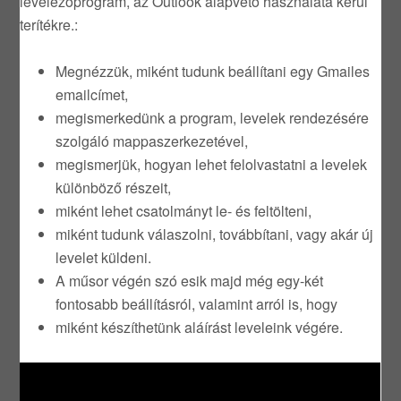
levelezőprogram, az Outlook alapvető használata kerül
terítékre.:
Megnézzük, miként tudunk beállítani egy Gmailes
emailcímet,
megismerkedünk a program, levelek rendezésére
szolgáló mappaszerkezetével,
megismerjük, hogyan lehet felolvastatni a levelek
különböző részeit,
miként lehet csatolmányt le- és feltölteni,
miként tudunk válaszolni, továbbítani, vagy akár új
levelet küldeni.
A műsor végén szó esik majd még egy-két
fontosabb beállításról, valamint arról is, hogy
miként készíthetünk aláírást leveleink végére.