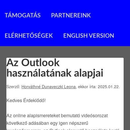
TÁMOGATÁS
PARTNEREINK
ELÉRHETŐSÉGEK
ENGLISH VERSION
Az Outlook
használatának alapjai
Szerző:
Horváthné Dunaveczki Leona
, ekkor írta: 2025.01.22.
Kedves Érdeklődő!
Az online alapismereteket bemutató videósorozat
következő adásában egy igen népszerű