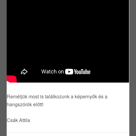
Reméljük most is találkozunk a képernyők és a
hangszórók előtt!
Csák Attila