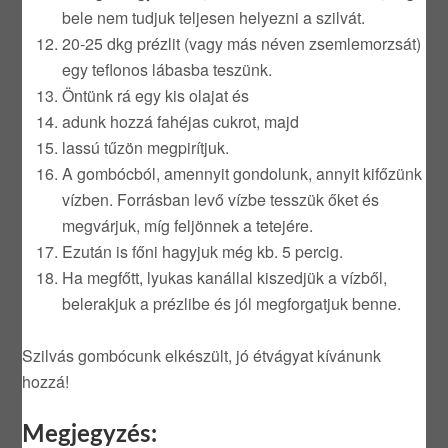
bele nem tudjuk teljesen helyezni a szilvát.
20-25 dkg prézlit (vagy más néven zsemlemorzsát)
egy teflonos lábasba teszünk.
Öntünk rá egy kis olajat és
adunk hozzá fahéjas cukrot, majd
lassú tűzön megpirítjuk.
A gombócból, amennyit gondolunk, annyit kifőzünk
vízben. Forrásban levő vízbe tesszük őket és
megvárjuk, míg feljönnek a tetejére.
Ezután is főni hagyjuk még kb. 5 percig.
Ha megfőtt, lyukas kanállal kiszedjük a vízből,
belerakjuk a prézlibe és jól megforgatjuk benne.
Szilvás gombócunk elkészült, jó étvágyat kívánunk
hozzá!
Megjegyzés: