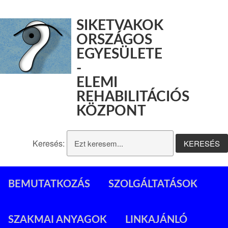
SIKETVAKOK
ORSZÁGOS
EGYESÜLETE
-
ELEMI
REHABILITÁCIÓS
KÖZPONT
Keresés:
BEMUTATKOZÁS
SZOLGÁLTATÁSOK
SZAKMAI ANYAGOK
LINKAJÁNLÓ