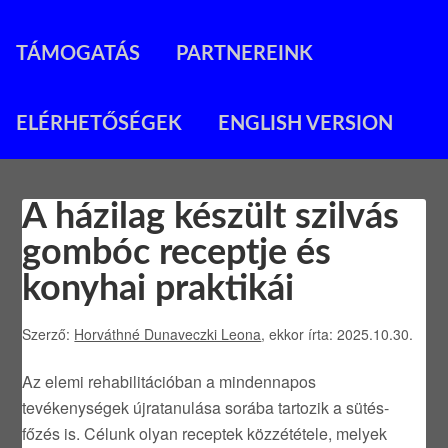
TÁMOGATÁS
PARTNEREINK
ELÉRHETŐSÉGEK
ENGLISH VERSION
A házilag készült szilvás
gombóc receptje és
konyhai praktikái
Szerző:
Horváthné Dunaveczki Leona
, ekkor írta: 2025.10.30.
Az elemi rehabilitációban a mindennapos
tevékenységek újratanulása sorába tartozik a sütés-
főzés is. Célunk olyan receptek közzététele, melyek