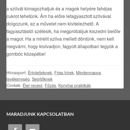
a szilvát kimagozhatjuk és a magok helyére fahéjas
cukrot tehetünk. Ám ha előre lefagyasztott szilvával
dolgozunk, ez a művelet nem kivitelezhető. A
fagyasztástól szétesik, ha megpróbáljuk kiszedni belőle
a magot. Ha a mirelit szilva mellett döntünk, nem kell
megvárni, hogy kiolvadjon, fagyott állapotban tegyük a
gombóc közepébe!
Hírcsoport:
Érintetteknek
,
Friss hírek
,
Mindennapos
tevékenység
,
Segítőknek
Címkék:
Étel recept
,
Főzés
,
Konyhai praktikák
MARADJUNK KAPCSOLATBAN