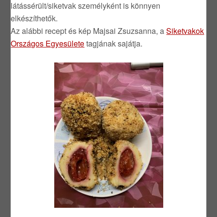
látássérült/siketvak személyként is könnyen
elkészíthetők.
Az alábbi recept és kép Majsai Zsuzsanna, a
Siketvakok
Országos Egyesülete
tagjának sajátja.