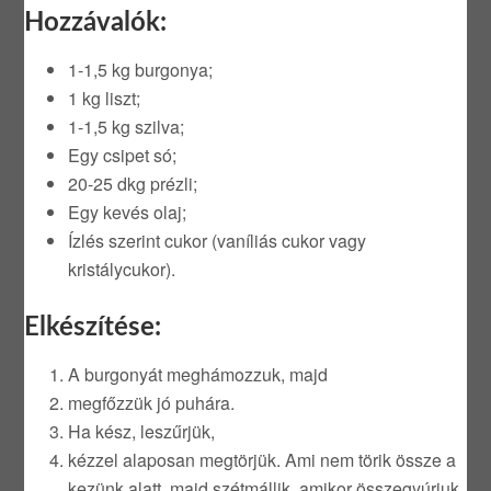
Hozzávalók:
1-1,5 kg burgonya;
1 kg liszt;
1-1,5 kg szilva;
Egy csipet só;
20-25 dkg prézli;
Egy kevés olaj;
Ízlés szerint cukor (vaníliás cukor vagy
kristálycukor).
Elkészítése:
A burgonyát meghámozzuk, majd
megfőzzük jó puhára.
Ha kész, leszűrjük,
kézzel alaposan megtörjük. Ami nem törik össze a
kezünk alatt, majd szétmállik, amikor összegyúrjuk