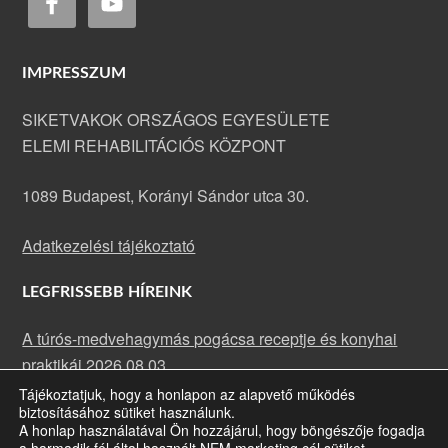
IMPRESSZUM
SIKETVAKOK ORSZÁGOS EGYESÜLETE
ELEMI REHABILITÁCIÓS KÖZPONT
1089 Budapest, Korányi Sándor utca 30.
Adatkezelési tájékoztató
LEGFRISSEBB HÍREINK
A túrós-medvehagymás pogácsa receptje és konyhai
praktikái
2026.08.03.
Tájékoztatjuk, hogy a honlapon az alapvető működés
A rakott karfiol receptje és konyhai praktikái
2026.07.13.
biztosításához sütiket használunk.
Májusi rehabilitációs klub: fókuszban a szemünk
A honlap használatával Ön hozzájárul, hogy böngészője fogadja