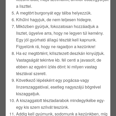
a liszttel.
A megtört burgonyát egy tálba helyezzük.
Kihűlni hagyjuk, de nem teljesen hidegre.
Miközben gyúrjuk, fokozatosan hozzáadjuk a
lisztet, ügyelve arra, hogy ne legyen túl kemény.
Egy jól gyúrható állagú tésztát kell kapnunk.
Figyelünk rá, hogy ne ragadjon a kezünkre!
Ha ez megtörtént, kilisztezett deszkán kinyújtjuk.
Vastagságát tekintve kb. fél centi a javasolt, de
ebben az egyéni ízlés dönt: ki milyen vastag
tésztával szereti.
Következő lépésként egy pogácsa-vagy
linzerszaggatóval, esetleg nagyszájú bögrével
kiszaggatjuk.
A kiszaggatott tésztadarabok mindegyikébe egy-
egy kis szem szilvát teszünk.
Addig kell gyúrnunk, sodornunk a kezünkben, míg