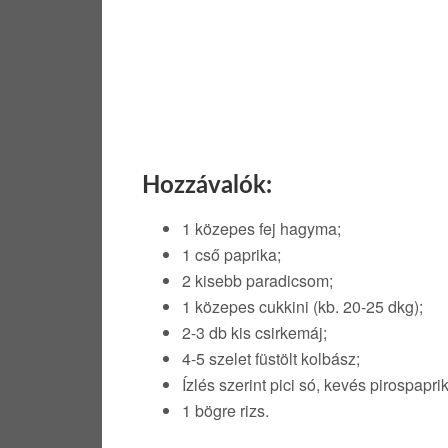
Hozzávalók:
1 közepes fej hagyma;
1 cső paprika;
2 kisebb paradicsom;
1 közepes cukkini (kb. 20-25 dkg);
2-3 db kis csirkemáj;
4-5 szelet füstölt kolbász;
Ízlés szerint pici só, kevés pirospapr
1 bögre rizs.