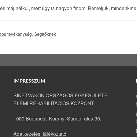
 és máj nélkül, mert úgy is nagyon finom. Reméljük, mindenkinek
pos tevékenység
,
Segítőknek
IMPRESSZUM
SIKETVAKOK ORSZÁGOS EGYESÜLETE
ELEMI REHABILITÁCIÓS KÖZPONT
1089 Budapest, Korányi Sándor utca 30.
Adatkezelési tájékoztató