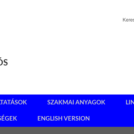
Kere
ÓS
LTATÁSOK
SZAKMAI ANYAGOK
LI
SÉGEK
ENGLISH VERSION