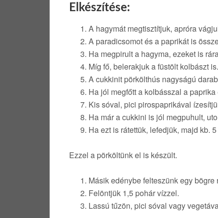
Elkészítése:
A hagymát megtisztítjuk, apróra vágju
A paradicsomot és a paprikát is össz
Ha megpirult a hagyma, ezeket is rára
Míg fő, belerakjuk a füstölt kolbászt is
A cukkinit pörkölthús nagyságú darab
Ha jól megfőtt a kolbásszal a paprika 
Kis sóval, pici pirospaprikával ízesít
Ha már a cukkini is jól megpuhult, ut
Ha ezt is rátettük, lefedjük, majd kb. 
Ezzel a pörköltünk el is készült.
Másik edénybe felteszünk egy bögre ri
Felöntjük 1,5 pohár vízzel.
Lassú tűzön, pici sóval vagy vegetáva