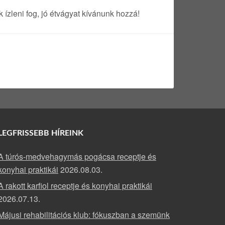
 ízleni fog, jó étvágyat kívánunk hozzá!
LEGFRISSEBB HÍREINK
A túrós-medvehagymás pogácsa receptje és
konyhai praktikái
2026.08.03.
A rakott karfiol receptje és konyhai praktikái
2026.07.13.
Májusi rehabilitációs klub: fókuszban a szemünk