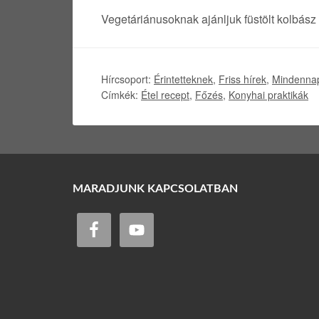
Vegetáriánusoknak ajánljuk füstölt kolbász
Hírcsoport:
Érintetteknek
,
Friss hírek
,
Mindenna
Címkék:
Étel recept
,
Főzés
,
Konyhai praktikák
MARADJUNK KAPCSOLATBAN