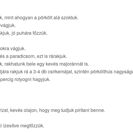
k, mint ahogyan a pörkölt alá szoktuk.
evágjuk.
kjuk, jó puhára főzzük.
.
okra vágjuk.
és a paradicsom, ezt is rárakjuk.
jük, rakhatunk bele egy kevés majoránnát is.
oljára rakjuk rá a 3-4 db csirkemájat, szintén pörkölthús nagysá
5 percig rotyogni hagyjuk.
zst, kevés olajon, hogy meg tudjuk pirítani benne.
l ízesítve megfőzzük.