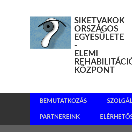
SIKETVAKOK
ORSZÁGOS
EGYESÜLETE
-
ELEMI
REHABILITÁCI
KÖZPONT
BEMUTATKOZÁS
SZOLGÁ
PARTNEREINK
ELÉRHETŐ