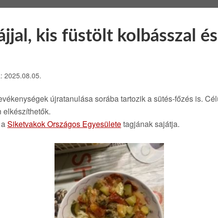
jal, kis füstölt kolbásszal és
a: 2025.08.05.
vékenységek újratanulása sorába tartozik a sütés-főzés is. Cé
 elkészíthetők.
, a
Siketvakok Országos Egyesülete
tagjának sajátja.