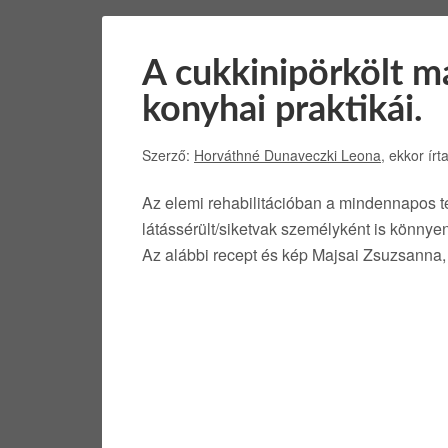
A cukkinipörkölt máj
konyhai praktikái.
Szerző:
Horváthné Dunaveczki Leona
, ekkor írt
Az elemi rehabilitációban a mindennapos te
látássérült/siketvak személyként is könnyen
Az alábbi recept és kép Majsai Zsuzsanna